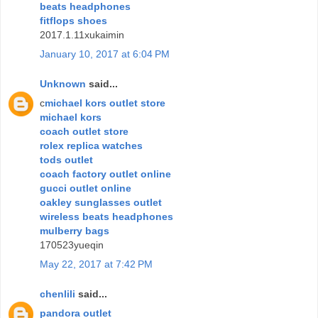
beats headphones
fitflops shoes
2017.1.11xukaimin
January 10, 2017 at 6:04 PM
Unknown
said...
c
michael kors outlet store
michael kors
coach outlet store
rolex replica watches
tods outlet
coach factory outlet online
gucci outlet online
oakley sunglasses outlet
wireless beats headphones
mulberry bags
170523yueqin
May 22, 2017 at 7:42 PM
chenlili
said...
pandora outlet