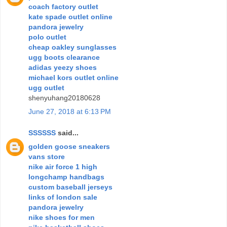
coach factory outlet
kate spade outlet online
pandora jewelry
polo outlet
cheap oakley sunglasses
ugg boots clearance
adidas yeezy shoes
michael kors outlet online
ugg outlet
shenyuhang20180628
June 27, 2018 at 6:13 PM
SSSSSS
said...
golden goose sneakers
vans store
nike air force 1 high
longchamp handbags
custom baseball jerseys
links of london sale
pandora jewelry
nike shoes for men